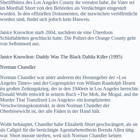
Sheriffbüros des Los Angeles County ihr verraten habe, ihr Vater sei
im Mordfall Short von den Behörden als Verdächtiger eingestuft
worden. In den offiziellen Dokumenten, die inzwischen veröffentlicht
worden sind, findet sich jedoch kein Hinweis.
Janice Knowlton starb 2004, nachdem sie eine Überdosis
Schlaftabletten geschluckt hatte. Die Polizei des Orange County geht
von Selbstmord aus.
Janice Knowlton: Daddy Was The Black Dahlia Killer (1995)
Norman Chandler
Norman Chandler war unter anderem der Herausgeber der »Los
Angeles Times« und der Gegenspieler von William Randolph Hearst
im großen Zeitungskrieg, der in den 1940ern in Los Angeles herrschte.
Donald Wolfe entwirft in seinem Buch »The Mob, the Mogul, and the
Murder That Transfixed Los Angeles« ein kompliziertes
Verschwörungskonstrukt, in dem Norman Chandler der
Oberbösewicht ist, der alle Fäden in der Hand hält.
Wolfe behauptet, Chandler habe Elizabeth Short geschwängert, als sie
als Callgirl für die berüchtigte Agenturbetreiberin Brenda Allen tätig
war. Short musste sterben, weil sich Norman Chandler keinen