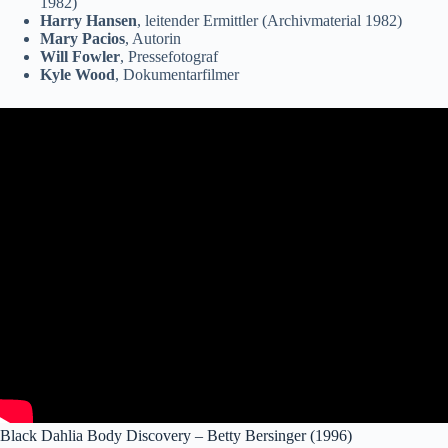
1982)
Harry Hansen
, leitender Ermittler (Archivmaterial 1982)
Mary Pacios
, Autorin
Will Fowler
, Pressefotograf
Kyle Wood
, Dokumentarfilmer
Black Dahlia Body Discovery – Betty Bersinger (1996)