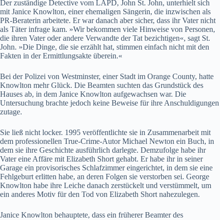
Der zuständige Detective vom LAPD, John St. John, unterhielt sich
mit Janice Knowlton, einer ehemaligen Sängerin, die inzwischen als
PR-Beraterin arbeitete. Er war danach aber sicher, dass ihr Vater nicht
als Täter infrage kam. »Wir bekommen viele Hinweise von Personen,
die ihren Vater oder andere Verwandte der Tat bezichtigen«, sagt St.
John. »Die Dinge, die sie erzählt hat, stimmen einfach nicht mit den
Fakten in der Ermittlungsakte überein.«
Bei der Polizei von Westminster, einer Stadt im Orange County, hatte
Knowlton mehr Glück. Die Beamten suchten das Grundstück des
Hauses ab, in dem Janice Knowlton aufgewachsen war. Die
Untersuchung brachte jedoch keine Beweise für ihre Anschuldigungen
zutage.
Sie ließ nicht locker. 1995 veröffentlichte sie in Zusammenarbeit mit
dem professionellen True-Crime-Autor Michael Newton ein Buch, in
dem sie ihre Geschichte ausführlich darlegte. Demzufolge habe ihr
Vater eine Affäre mit Elizabeth Short gehabt. Er habe ihr in seiner
Garage ein provisorisches Schlafzimmer eingerichtet, in dem sie eine
Fehlgeburt erlitten habe, an deren Folgen sie verstorben sei. George
Knowlton habe ihre Leiche danach zerstückelt und verstümmelt, um
ein anderes Motiv für den Tod von Elizabeth Short nahezulegen.
Janice Knowlton behauptete, dass ein früherer Beamter des