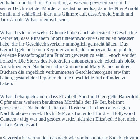
zu haben und bei ihrer Ermordung anwesend gewesen zu sein. In
seiner Beichte ist der Mörder zunächst namenlos, dann heißt er Arnold
Smith und schließlich klärt uns Gilmore auf, dass Arnold Smith und
Jack Arnold Wilson identisch seien.
Wilson beziehungsweise Gilmore haben auch als erste die Geschichte
verbreitet, dass Elizabeth Short unterentwickelte Genitalien besessen
habe, die ihr Geschlechtsverkehr unmöglich gemacht hätten. Das
Gerücht geht auf einen Reporter zurück, der immerzu damit prahlte,
der erste Pressefotograf am Fundort gewesen zu sein – »noch vor der
Polizei«. Die Storys des Fotografen entpuppten sich jedoch als bloße
Aufschneiderei. Nachdem John Gilmore und Mary Pacios in ihren
Büchern die angeblich verkümmerten Geschlechtsorgane erwähnt
hatten, gestand der Reporter ein, die Geschichte frei erfunden zu
haben.
Wilson behauptete auch, dass Elizabeth Short mit Georgette Bauerdorf,
Opfer eines weiteren berühmten Mordfalls der 1940er, bekannt
gewesen sei. Die beiden hätten als Hostessen in einem angesagten
Nachtklub gearbeitet. Doch 1944, als Bauerdorf für die »Hollywood
Canteen« tätig war und getötet wurde, hielt sich Elizabeth Short nicht
in Los Angeles auf.
»Severed« ist vermutlich das nach wie vor bekannteste Sachbuch zum