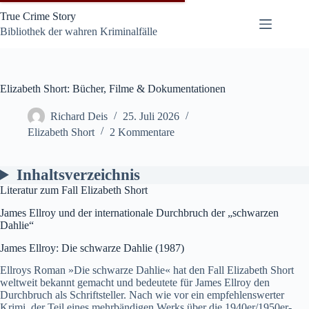
Zum
True Crime Story
Inhalt
springen
Bibliothek der wahren Kriminalfälle
Elizabeth Short: Bücher, Filme & Dokumentationen
Richard Deis
25. Juli 2026
Elizabeth Short
2 Kommentare
Inhaltsverzeichnis
Literatur zum Fall Elizabeth Short
James Ellroy und der internationale Durchbruch der „schwarzen
Dahlie“
James Ellroy: Die schwarze Dahlie (1987)
Ellroys Roman »Die schwarze Dahlie« hat den Fall Elizabeth Short
weltweit bekannt gemacht und bedeutete für James Ellroy den
Durchbruch als Schriftsteller. Nach wie vor ein empfehlenswerter
Krimi, der Teil eines mehrbändigen Werks über die 1940er/1950er-