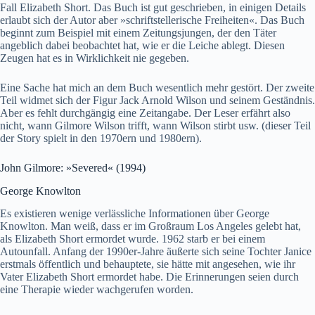
Fall Elizabeth Short. Das Buch ist gut geschrieben, in einigen Details
erlaubt sich der Autor aber »schriftstellerische Freiheiten«. Das Buch
beginnt zum Beispiel mit einem Zeitungsjungen, der den Täter
angeblich dabei beobachtet hat, wie er die Leiche ablegt. Diesen
Zeugen hat es in Wirklichkeit nie gegeben.
Eine Sache hat mich an dem Buch wesentlich mehr gestört. Der zweite
Teil widmet sich der Figur Jack Arnold Wilson und seinem Geständnis.
Aber es fehlt durchgängig eine Zeitangabe. Der Leser erfährt also
nicht, wann Gilmore Wilson trifft, wann Wilson stirbt usw. (dieser Teil
der Story spielt in den 1970ern und 1980ern).
John Gilmore: »Severed« (1994)
George Knowlton
Es existieren wenige verlässliche Informationen über George
Knowlton. Man weiß, dass er im Großraum Los Angeles gelebt hat,
als Elizabeth Short ermordet wurde. 1962 starb er bei einem
Autounfall. Anfang der 1990er-Jahre äußerte sich seine Tochter Janice
erstmals öffentlich und behauptete, sie hätte mit angesehen, wie ihr
Vater Elizabeth Short ermordet habe. Die Erinnerungen seien durch
eine Therapie wieder wachgerufen worden.