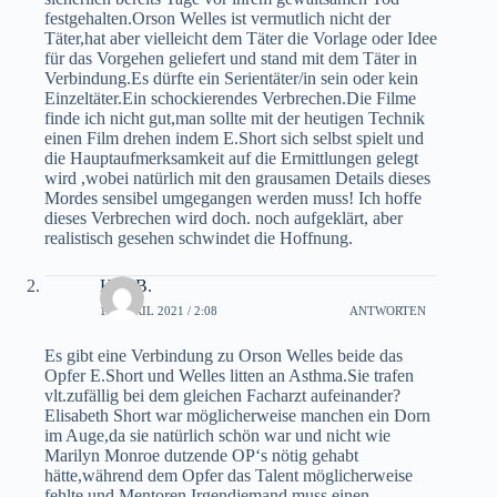
festgehalten.Orson Welles ist vermutlich nicht der
Täter,hat aber vielleicht dem Täter die Vorlage oder Idee
für das Vorgehen geliefert und stand mit dem Täter in
Verbindung.Es dürfte ein Serientäter/in sein oder kein
Einzeltäter.Ein schockierendes Verbrechen.Die Filme
finde ich nicht gut,man sollte mit der heutigen Technik
einen Film drehen indem E.Short sich selbst spielt und
die Hauptaufmerksamkeit auf die Ermittlungen gelegt
wird ,wobei natürlich mit den grausamen Details dieses
Mordes sensibel umgegangen werden muss! Ich hoffe
dieses Verbrechen wird doch. noch aufgeklärt, aber
realistisch gesehen schwindet die Hoffnung.
H.H.B.
14. APRIL 2021 / 2:08
ANTWORTEN
Es gibt eine Verbindung zu Orson Welles beide das
Opfer E.Short und Welles litten an Asthma.Sie trafen
vlt.zufällig bei dem gleichen Facharzt aufeinander?
Elisabeth Short war möglicherweise manchen ein Dorn
im Auge,da sie natürlich schön war und nicht wie
Marilyn Monroe dutzende OP‘s nötig gehabt
hätte,während dem Opfer das Talent möglicherweise
fehlte und Mentoren.Irgendjemand muss einen