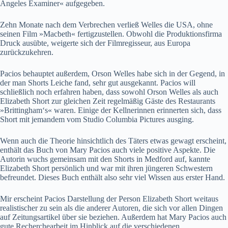
Angeles Examiner« aufgegeben.
Zehn Monate nach dem Verbrechen verließ Welles die USA, ohne
seinen Film »Macbeth« fertigzustellen. Obwohl die Produktionsfirma
Druck ausübte, weigerte sich der Filmregisseur, aus Europa
zurückzukehren.
Pacios behauptet außerdem, Orson Welles habe sich in der Gegend, in
der man Shorts Leiche fand, sehr gut ausgekannt. Pacios will
schließlich noch erfahren haben, dass sowohl Orson Welles als auch
Elizabeth Short zur gleichen Zeit regelmäßig Gäste des Restaurants
»Brittingham‘s« waren. Einige der Kellnerinnen erinnerten sich, dass
Short mit jemandem vom Studio Columbia Pictures ausging.
Wenn auch die Theorie hinsichtlich des Täters etwas gewagt erscheint,
enthält das Buch von Mary Pacios auch viele positive Aspekte. Die
Autorin wuchs gemeinsam mit den Shorts in Medford auf, kannte
Elizabeth Short persönlich und war mit ihren jüngeren Schwestern
befreundet. Dieses Buch enthält also sehr viel Wissen aus erster Hand.
Mir erscheint Pacios Darstellung der Person Elizabeth Short weitaus
realistischer zu sein als die anderer Autoren, die sich vor allen Dingen
auf Zeitungsartikel über sie beziehen. Außerdem hat Mary Pacios auch
gute Recherchearbeit im Hinblick auf die verschiedenen