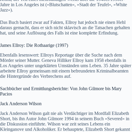
Jahre in Los Angeles ist (»Blutschatten«, »Stadt der Teufel«, »White
Jazz«).
Das Buch basiert zwar auf Fakten, Ellroy hat jedoch nie einen Hehl
daraus gemacht, dass er sich nicht sklavisch an die Tatsachen gehalten
hat, und seine Auflösung des Falls ist eine komplette Erfindung.
James Ellroy: Die Rothaarige (1997)
Ebenfalls lesenswert: Ellroys Reportage über die Suche nach dem
Mörder seiner Mutter. Geneva Hilliker Ellroy kam 1958 ebenfalls in
Los Angeles unter ungeklärten Umständen ums Leben. 35 Jahre später
arbeitete Ellroy gemeinsam mit einem befreundeten Kriminalbeamten
die Hintergründe des Verbrechens auf.
Sachbücher und Ermittlungsberichte: Von John Gilmore bis Mary
Pacios
Jack Anderson Wilson
Jack Anderson Wilson galt nie als Verdächtiger im Mordfall Elizabeth
Short, bis ihn Autor John Gilmore 1994 in seinem Buch »Severed« in
die Diskussion einführte. Wilson war zeit seines Lebens ein
Kleinganove und Alkoholiker. Er behauptete, Elizabeth Short gekannt