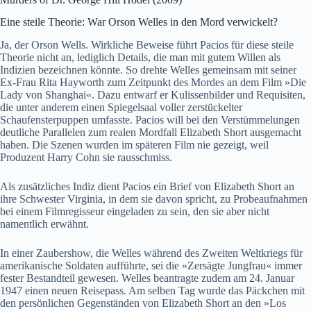
Eine steile Theorie: War Orson Welles in den Mord verwickelt?
Ja, der Orson Wells. Wirkliche Beweise führt Pacios für diese steile
Theorie nicht an, lediglich Details, die man mit gutem Willen als
Indizien bezeichnen könnte. So drehte Welles gemeinsam mit seiner
Ex-Frau Rita Hayworth zum Zeitpunkt des Mordes an dem Film »Die
Lady von Shanghai«. Dazu entwarf er Kulissenbilder und Requisiten,
die unter anderem einen Spiegelsaal voller zerstückelter
Schaufensterpuppen umfasste. Pacios will bei den Verstümmelungen
deutliche Parallelen zum realen Mordfall Elizabeth Short ausgemacht
haben. Die Szenen wurden im späteren Film nie gezeigt, weil
Produzent Harry Cohn sie rausschmiss.
Als zusätzliches Indiz dient Pacios ein Brief von Elizabeth Short an
ihre Schwester Virginia, in dem sie davon spricht, zu Probeaufnahmen
bei einem Filmregisseur eingeladen zu sein, den sie aber nicht
namentlich erwähnt.
In einer Zaubershow, die Welles während des Zweiten Weltkriegs für
amerikanische Soldaten aufführte, sei die »Zersägte Jungfrau« immer
fester Bestandteil gewesen. Welles beantragte zudem am 24. Januar
1947 einen neuen Reisepass. Am selben Tag wurde das Päckchen mit
den persönlichen Gegenständen von Elizabeth Short an den »Los