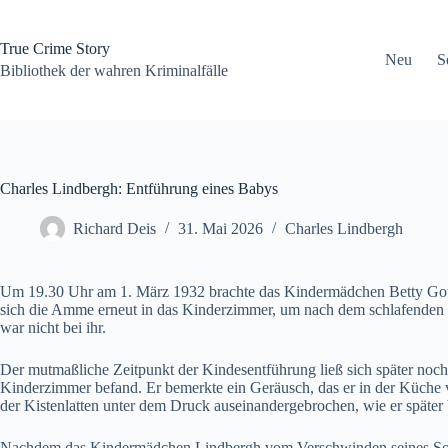
Zum
Inhalt
springen
True Crime Story
Neu
S
Bibliothek der wahren Kriminalfälle
Charles Lindbergh: Entführung eines Babys
Richard Deis
31. Mai 2026
Charles Lindbergh
Um 19.30 Uhr am 1. März 1932 brachte das Kindermädchen Betty Gow d
sich die Amme erneut in das Kinderzimmer, um nach dem schlafenden 
war nicht bei ihr.
Der mutmaßliche Zeitpunkt der Kindesentführung ließ sich später noch
Kinderzimmer befand. Er bemerkte ein Geräusch, das er in der Küche v
der Kistenlatten unter dem Druck auseinandergebrochen, wie er später 
Nachdem das Kindermädchen Lindbergh vom Verschwinden seines Sohnes 