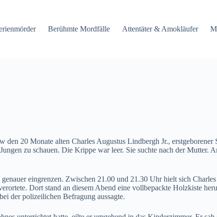
erienmörder
Berühmte Mordfälle
Attentäter & Amokläufer
M
en 20 Monate alten Charles Augustus Lindbergh Jr., erstgeborener S
Jungen zu schauen. Die Krippe war leer. Sie suchte nach der Mutter
 genauer eingrenzen. Zwischen 21.00 und 21.30 Uhr hielt sich Charles 
erortete. Dort stand an diesem Abend eine vollbepackte Holzkiste heru
bei der polizeilichen Befragung aussagte.
unterrichtet hatte, eilte er umgehend in das Kinderzimmer. Er sah di