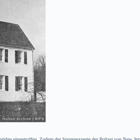
dge eingetroffen. Zudem der Spurenexperte der Polizei von New Jerse