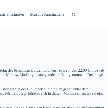
afia & Gangster
Sonstige Kriminalfälle
ohn des berühmten Luftfahrtpioniers, zu Bett. Um 22.00 Uhr begab
. Anne Morrow Lindbergh hatte gerade ein Bad genommen. Der Junge
Lindbergh in der Bibliothek auf, die sich genau unter dem
m. Für Lindbergh hörte es sich in diesem Moment so an, als sei eine
e leere Krippe. Und einen Briefumschlag, der auf dem Fensterbrett