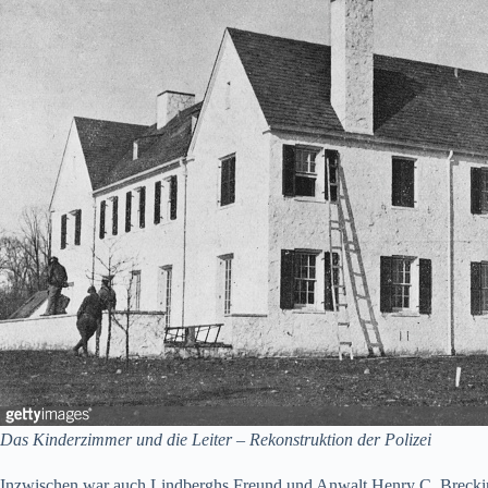
Das Kinderzimmer und die Leiter – Rekonstruktion der Polizei
Inzwischen war auch Lindberghs Freund und Anwalt Henry C. Breckinri