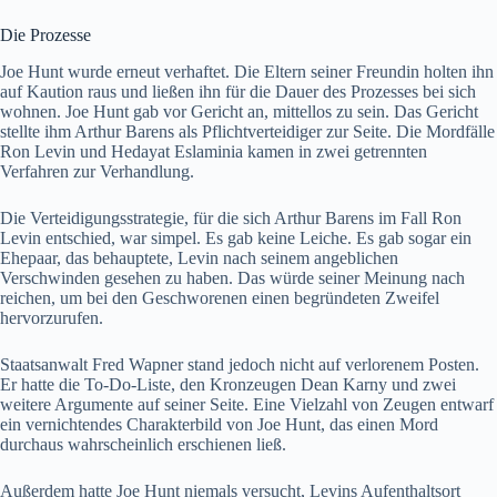
Die Prozesse
Joe Hunt wurde erneut verhaftet. Die Eltern seiner Freundin holten ihn
auf Kaution raus und ließen ihn für die Dauer des Prozesses bei sich
wohnen. Joe Hunt gab vor Gericht an, mittellos zu sein. Das Gericht
stellte ihm Arthur Barens als Pflichtverteidiger zur Seite. Die Mordfälle
Ron Levin und Hedayat Eslaminia kamen in zwei getrennten
Verfahren zur Verhandlung.
Die Verteidigungsstrategie, für die sich Arthur Barens im Fall Ron
Levin entschied, war simpel. Es gab keine Leiche. Es gab sogar ein
Ehepaar, das behauptete, Levin nach seinem angeblichen
Verschwinden gesehen zu haben. Das würde seiner Meinung nach
reichen, um bei den Geschworenen einen begründeten Zweifel
hervorzurufen.
Staatsanwalt Fred Wapner stand jedoch nicht auf verlorenem Posten.
Er hatte die To-Do-Liste, den Kronzeugen Dean Karny und zwei
weitere Argumente auf seiner Seite. Eine Vielzahl von Zeugen entwarf
ein vernichtendes Charakterbild von Joe Hunt, das einen Mord
durchaus wahrscheinlich erschienen ließ.
Außerdem hatte Joe Hunt niemals versucht, Levins Aufenthaltsort