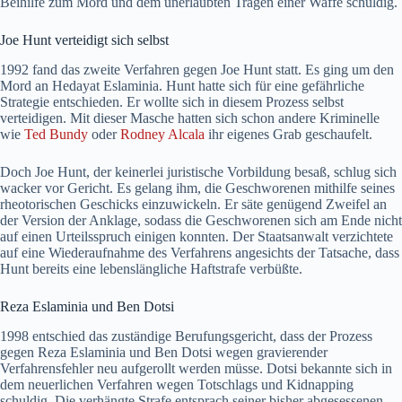
Beihilfe zum Mord und dem unerlaubten Tragen einer Waffe schuldig.
Joe Hunt verteidigt sich selbst
1992 fand das zweite Verfahren gegen Joe Hunt statt. Es ging um den
Mord an Hedayat Eslaminia. Hunt hatte sich für eine gefährliche
Strategie entschieden. Er wollte sich in diesem Prozess selbst
verteidigen. Mit dieser Masche hatten sich schon andere Kriminelle
wie
Ted Bundy
oder
Rodney Alcala
ihr eigenes Grab geschaufelt.
Doch Joe Hunt, der keinerlei juristische Vorbildung besaß, schlug sich
wacker vor Gericht. Es gelang ihm, die Geschworenen mithilfe seines
rheotorischen Geschicks einzuwickeln. Er säte genügend Zweifel an
der Version der Anklage, sodass die Geschworenen sich am Ende nicht
auf einen Urteilsspruch einigen konnten. Der Staatsanwalt verzichtete
auf eine Wiederaufnahme des Verfahrens angesichts der Tatsache, dass
Hunt bereits eine lebenslängliche Haftstrafe verbüßte.
Reza Eslaminia und Ben Dotsi
1998 entschied das zuständige Berufungsgericht, dass der Prozess
gegen Reza Eslaminia und Ben Dotsi wegen gravierender
Verfahrensfehler neu aufgerollt werden müsse. Dotsi bekannte sich in
dem neuerlichen Verfahren wegen Totschlags und Kidnapping
schuldig. Die verhängte Strafe entsprach seiner bisher abgesessenen