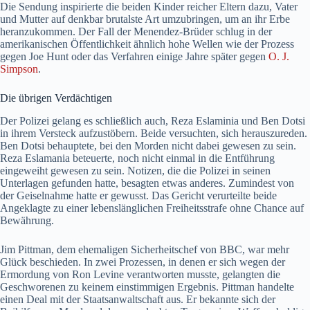
Die Sendung inspirierte die beiden Kinder reicher Eltern dazu, Vater
und Mutter auf denkbar brutalste Art umzubringen, um an ihr Erbe
heranzukommen. Der Fall der Menendez-Brüder schlug in der
amerikanischen Öffentlichkeit ähnlich hohe Wellen wie der Prozess
gegen Joe Hunt oder das Verfahren einige Jahre später gegen
O. J.
Simpson
.
Die übrigen Verdächtigen
Der Polizei gelang es schließlich auch, Reza Eslaminia und Ben Dotsi
in ihrem Versteck aufzustöbern. Beide versuchten, sich herauszureden.
Ben Dotsi behauptete, bei den Morden nicht dabei gewesen zu sein.
Reza Eslamania beteuerte, noch nicht einmal in die Entführung
eingeweiht gewesen zu sein. Notizen, die die Polizei in seinen
Unterlagen gefunden hatte, besagten etwas anderes. Zumindest von
der Geiselnahme hatte er gewusst. Das Gericht verurteilte beide
Angeklagte zu einer lebenslänglichen Freiheitsstrafe ohne Chance auf
Bewährung.
Jim Pittman, dem ehemaligen Sicherheitschef von BBC, war mehr
Glück beschieden. In zwei Prozessen, in denen er sich wegen der
Ermordung von Ron Levine verantworten musste, gelangten die
Geschworenen zu keinem einstimmigen Ergebnis. Pittman handelte
einen Deal mit der Staatsanwaltschaft aus. Er bekannte sich der