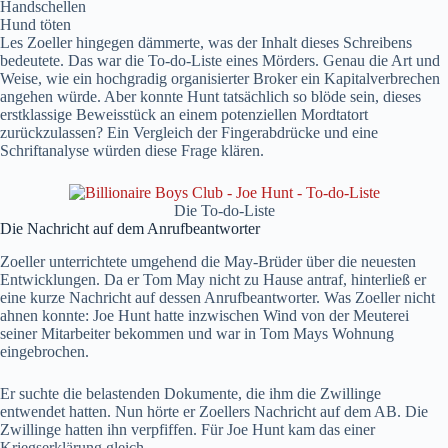
Handschellen
Hund töten
Les Zoeller hingegen dämmerte, was der Inhalt dieses Schreibens
bedeutete. Das war die To-do-Liste eines Mörders. Genau die Art und
Weise, wie ein hochgradig organisierter Broker ein Kapitalverbrechen
angehen würde. Aber konnte Hunt tatsächlich so blöde sein, dieses
erstklassige Beweisstück an einem potenziellen Mordtatort
zurückzulassen? Ein Vergleich der Fingerabdrücke und eine
Schriftanalyse würden diese Frage klären.
Die To-do-Liste
Die Nachricht auf dem Anrufbeantworter
Zoeller unterrichtete umgehend die May-Brüder über die neuesten
Entwicklungen. Da er Tom May nicht zu Hause antraf, hinterließ er
eine kurze Nachricht auf dessen Anrufbeantworter. Was Zoeller nicht
ahnen konnte: Joe Hunt hatte inzwischen Wind von der Meuterei
seiner Mitarbeiter bekommen und war in Tom Mays Wohnung
eingebrochen.
Er suchte die belastenden Dokumente, die ihm die Zwillinge
entwendet hatten. Nun hörte er Zoellers Nachricht auf dem AB. Die
Zwillinge hatten ihn verpfiffen. Für Joe Hunt kam das einer
Kriegserklärung gleich.