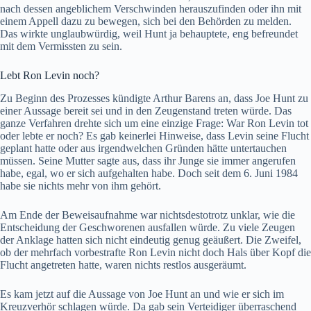
nach dessen angeblichem Verschwinden herauszufinden oder ihn mit
einem Appell dazu zu bewegen, sich bei den Behörden zu melden.
Das wirkte unglaubwürdig, weil Hunt ja behauptete, eng befreundet
mit dem Vermissten zu sein.
Lebt Ron Levin noch?
Zu Beginn des Prozesses kündigte Arthur Barens an, dass Joe Hunt zu
einer Aussage bereit sei und in den Zeugenstand treten würde. Das
ganze Verfahren drehte sich um eine einzige Frage: War Ron Levin tot
oder lebte er noch? Es gab keinerlei Hinweise, dass Levin seine Flucht
geplant hatte oder aus irgendwelchen Gründen hätte untertauchen
müssen. Seine Mutter sagte aus, dass ihr Junge sie immer angerufen
habe, egal, wo er sich aufgehalten habe. Doch seit dem 6. Juni 1984
habe sie nichts mehr von ihm gehört.
Am Ende der Beweisaufnahme war nichtsdestotrotz unklar, wie die
Entscheidung der Geschworenen ausfallen würde. Zu viele Zeugen
der Anklage hatten sich nicht eindeutig genug geäußert. Die Zweifel,
ob der mehrfach vorbestrafte Ron Levin nicht doch Hals über Kopf die
Flucht angetreten hatte, waren nichts restlos ausgeräumt.
Es kam jetzt auf die Aussage von Joe Hunt an und wie er sich im
Kreuzverhör schlagen würde. Da gab sein Verteidiger überraschend