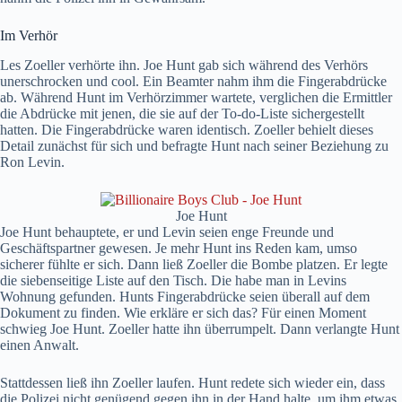
Im Verhör
Les Zoeller verhörte ihn. Joe Hunt gab sich während des Verhörs
unerschrocken und cool. Ein Beamter nahm ihm die Fingerabdrücke
ab. Während Hunt im Verhörzimmer wartete, verglichen die Ermittler
die Abdrücke mit jenen, die sie auf der To-do-Liste sichergestellt
hatten. Die Fingerabdrücke waren identisch. Zoeller behielt dieses
Detail zunächst für sich und befragte Hunt nach seiner Beziehung zu
Ron Levin.
Joe Hunt
Joe Hunt behauptete, er und Levin seien enge Freunde und
Geschäftspartner gewesen. Je mehr Hunt ins Reden kam, umso
sicherer fühlte er sich. Dann ließ Zoeller die Bombe platzen. Er legte
die siebenseitige Liste auf den Tisch. Die habe man in Levins
Wohnung gefunden. Hunts Fingerabdrücke seien überall auf dem
Dokument zu finden. Wie erkläre er sich das? Für einen Moment
schwieg Joe Hunt. Zoeller hatte ihn überrumpelt. Dann verlangte Hunt
einen Anwalt.
Stattdessen ließ ihn Zoeller laufen. Hunt redete sich wieder ein, dass
die Polizei nicht genügend gegen ihn in der Hand halte, um ihm etwas