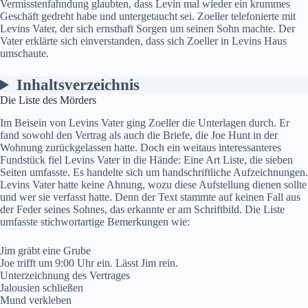
Vermisstenfahndung glaubten, dass Levin mal wieder ein krummes
Geschäft gedreht habe und untergetaucht sei. Zoeller telefonierte mit
Levins Vater, der sich ernsthaft Sorgen um seinen Sohn machte. Der
Vater erklärte sich einverstanden, dass sich Zoeller in Levins Haus
umschaute.
Inhaltsverzeichnis
Die Liste des Mörders
Im Beisein von Levins Vater ging Zoeller die Unterlagen durch. Er
fand sowohl den Vertrag als auch die Briefe, die Joe Hunt in der
Wohnung zurückgelassen hatte. Doch ein weitaus interessanteres
Fundstück fiel Levins Vater in die Hände: Eine Art Liste, die sieben
Seiten umfasste. Es handelte sich um handschriftliche Aufzeichnungen.
Levins Vater hatte keine Ahnung, wozu diese Aufstellung dienen sollte
und wer sie verfasst hatte. Denn der Text stammte auf keinen Fall aus
der Feder seines Sohnes, das erkannte er am Schriftbild. Die Liste
umfasste stichwortartige Bemerkungen wie:
Jim gräbt eine Grube
Joe trifft um 9:00 Uhr ein. Lässt Jim rein.
Unterzeichnung des Vertrages
Jalousien schließen
Mund verkleben