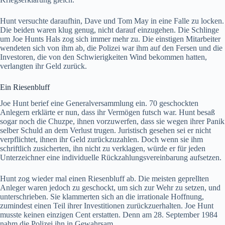
Hunt versuchte daraufhin, Dave und Tom May in eine Falle zu locken.
Die beiden waren klug genug, nicht darauf einzugehen. Die Schlinge
um Joe Hunts Hals zog sich immer mehr zu. Die einstigen Mitarbeiter
wendeten sich von ihm ab, die Polizei war ihm auf den Fersen und die
Investoren, die von den Schwierigkeiten Wind bekommen hatten,
verlangten ihr Geld zurück.
Ein Riesenbluff
Joe Hunt berief eine Generalversammlung ein. 70 geschockten
Anlegern erklärte er nun, dass ihr Vermögen futsch war. Hunt besaß
sogar noch die Chuzpe, ihnen vorzuwerfen, dass sie wegen ihrer Panik
selber Schuld an dem Verlust trugen. Juristisch gesehen sei er nicht
verpflichtet, ihnen ihr Geld zurückzuzahlen. Doch wenn sie ihm
schriftlich zusicherten, ihn nicht zu verklagen, würde er für jeden
Unterzeichner eine individuelle Rückzahlungsvereinbarung aufsetzen.
Hunt zog wieder mal einen Riesenbluff ab. Die meisten geprellten
Anleger waren jedoch zu geschockt, um sich zur Wehr zu setzen, und
unterschrieben. Sie klammerten sich an die irrationale Hoffnung,
zumindest einen Teil ihrer Investitionen zurückzuerhalten. Joe Hunt
musste keinen einzigen Cent erstatten. Denn am 28. September 1984
nahm die Polizei ihn in Gewahrsam.