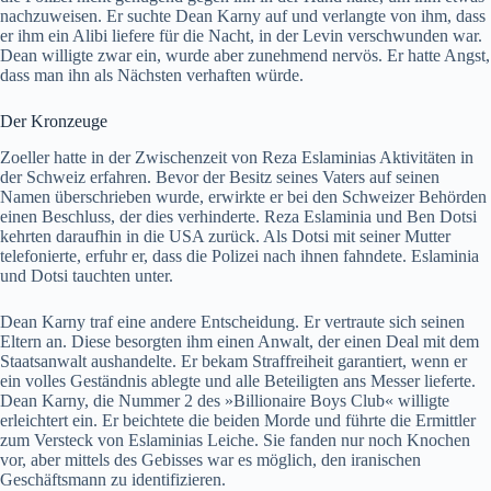
nachzuweisen. Er suchte Dean Karny auf und verlangte von ihm, dass
er ihm ein Alibi liefere für die Nacht, in der Levin verschwunden war.
Dean willigte zwar ein, wurde aber zunehmend nervös. Er hatte Angst,
dass man ihn als Nächsten verhaften würde.
Der Kronzeuge
Zoeller hatte in der Zwischenzeit von Reza Eslaminias Aktivitäten in
der Schweiz erfahren. Bevor der Besitz seines Vaters auf seinen
Namen überschrieben wurde, erwirkte er bei den Schweizer Behörden
einen Beschluss, der dies verhinderte. Reza Eslaminia und Ben Dotsi
kehrten daraufhin in die USA zurück. Als Dotsi mit seiner Mutter
telefonierte, erfuhr er, dass die Polizei nach ihnen fahndete. Eslaminia
und Dotsi tauchten unter.
Dean Karny traf eine andere Entscheidung. Er vertraute sich seinen
Eltern an. Diese besorgten ihm einen Anwalt, der einen Deal mit dem
Staatsanwalt aushandelte. Er bekam Straffreiheit garantiert, wenn er
ein volles Geständnis ablegte und alle Beteiligten ans Messer lieferte.
Dean Karny, die Nummer 2 des »Billionaire Boys Club« willigte
erleichtert ein. Er beichtete die beiden Morde und führte die Ermittler
zum Versteck von Eslaminias Leiche. Sie fanden nur noch Knochen
vor, aber mittels des Gebisses war es möglich, den iranischen
Geschäftsmann zu identifizieren.