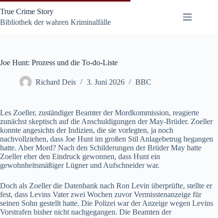
Zum
True Crime Story
Inhalt
springen
Bibliothek der wahren Kriminalfälle
Joe Hunt: Prozess und die To-do-Liste
Richard Deis
3. Juni 2026
BBC
Les Zoeller, zuständiger Beamter der Mordkommission, reagierte
zunächst skeptisch auf die Anschuldigungen der May-Brüder. Zoeller
konnte angesichts der Indizien, die sie vorlegten, ja noch
nachvollziehen, dass Joe Hunt im großen Stil Anlagebetrug begangen
hatte. Aber Mord? Nach den Schilderungen der Brüder May hatte
Zoeller eher den Eindruck gewonnen, dass Hunt ein
gewohnheitsmäßiger Lügner und Aufschneider war.
Doch als Zoeller die Datenbank nach Ron Levin überprüfte, stellte er
fest, dass Levins Vater zwei Wochen zuvor Vermisstenanzeige für
seinen Sohn gestellt hatte. Die Polizei war der Anzeige wegen Levins
Vorstrafen bisher nicht nachgegangen. Die Beamten der