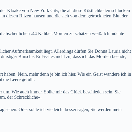
er Kloake von New York City, die all diese Köstlichkeiten schlucken
in diesen Ritzen hausen und die sich von dem getrockneten Blut der
 und abscheulichen .44 Kaliber-Morden zu schätzen weiß. Ich möchte
ntlicher Aufmerksamkeit liegt. Allerdings dürfen Sie Donna Lauria nicht
durstiger Bursche. Er lässt es nicht zu, dass ich das Morden beende,
ört haben. Nein, mehr denn je bin ich hier. Wie ein Geist wandere ich in
 die Leere gefüllt.
8er um. Wie auch immer. Sollte mir das Glück beschieden sein, Sie
am, der Schreckliche«.
g sehen. Oder sollte ich vielleicht besser sagen, Sie werden mein