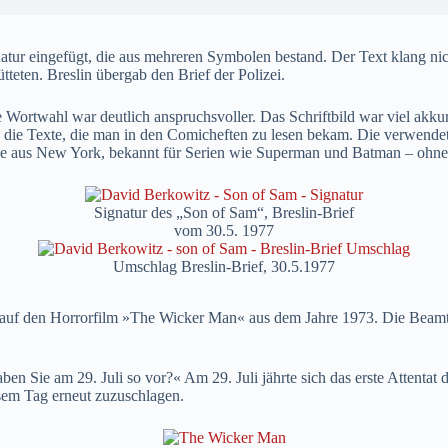
natur eingefügt, die aus mehreren Symbolen bestand. Der Text klang ni
teten. Breslin übergab den Brief der Polizei.
e Wortwahl war deutlich anspruchsvoller. Das Schriftbild war viel akkur
ie Texte, die man in den Comicheften zu lesen bekam. Die verwendeten
ge aus New York, bekannt für Serien wie Superman und Batman – ohne
Signatur des „Son of Sam“, Breslin-Brief
vom 30.5. 1977
Umschlag Breslin-Brief, 30.5.1977
uf den Horrorfilm »The Wicker Man« aus dem Jahre 1973. Die Beamten
n Sie am 29. Juli so vor?« Am 29. Juli jährte sich das erste Attentat
sem Tag erneut zuzuschlagen.