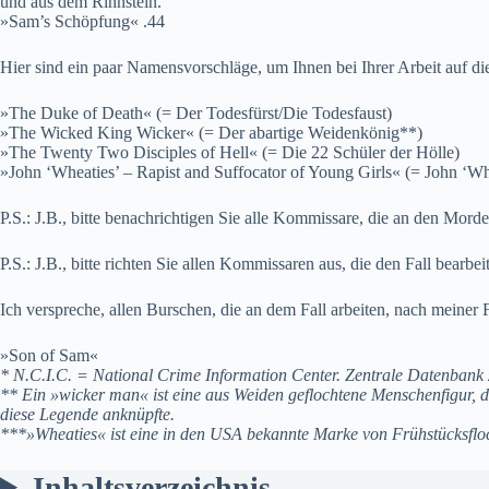
und aus dem Rinnstein.
»Sam’s Schöpfung« .44
Hier sind ein paar Namensvorschläge, um Ihnen bei Ihrer Arbeit auf die
»The Duke of Death« (= Der Todesfürst/Die Todesfaust)
»The Wicked King Wicker« (= Der abartige Weidenkönig**)
»The Twenty Two Disciples of Hell« (= Die 22 Schüler der Hölle)
»John ‘Wheaties’ – Rapist and Suffocator of Young Girls« (= John ‘
P.S.: J.B., bitte benachrichtigen Sie alle Kommissare, die an den Morde
P.S.: J.B., bitte richten Sie allen Kommissaren aus, die den Fall bearbe
Ich verspreche, allen Burschen, die an dem Fall arbeiten, nach meine
»Son of Sam«
* N.C.I.C. = National Crime Information Center. Zentrale Datenbank 
** Ein »wicker man« ist eine aus Weiden geflochtene Menschenfigur, d
diese Legende anknüpfte.
***»Wheaties« ist eine in den USA bekannte Marke von Frühstücksflo
Inhaltsverzeichnis