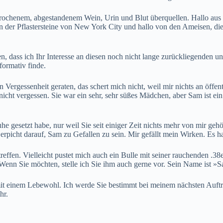
ochenem, abgestandenem Wein, Urin und Blut überquellen. Hallo aus d
der Pflastersteine von New York City und hallo von den Ameisen, die 
sen, dass ich Ihr Interesse an diesen noch nicht lange zurückliegenden
formativ finde.
n Vergessenheit geraten, das schert mich nicht, weil mir nichts an öffe
cht vergessen. Sie war ein sehr, sehr süßes Mädchen, aber Sam ist ein 
he gesetzt habe, nur weil Sie seit einiger Zeit nichts mehr von mir geh
rpicht darauf, Sam zu Gefallen zu sein. Mir gefällt mein Wirken. Es hat
treffen. Vielleicht pustet mich auch ein Bulle mit seiner rauchenden .3
Wenn Sie möchten, stelle ich Sie ihm auch gerne vor. Sein Name ist »S
mit einem Lebewohl. Ich werde Sie bestimmt bei meinem nächsten Auftra
hr.