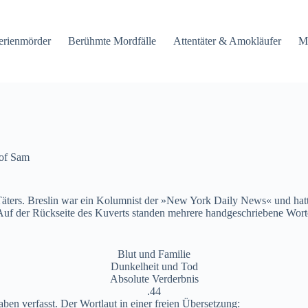
erienmörder
Berühmte Mordfälle
Attentäter & Amokläufer
M
 of Sam
Täters. Breslin war ein Kolumnist der »New York Daily News« und hat
 der Rückseite des Kuverts standen mehrere handgeschriebene Worte un
Blut und Familie
Dunkelheit und Tod
Absolute Verderbnis
.44
en verfasst. Der Wortlaut in einer freien Übersetzung: