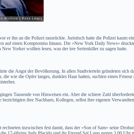
evor er ihn an die Polizei rausrückte. Juristisch hatte die Polizei kau
ngen auf einen Kompromiss hinaus. Die »New York Daily News« druckte 
 New Yorker wollten lesen, was der irre Serienkiller zu sagen hatte.
hürte die Angst der Bevölkerung. In allen Stadtvierteln gründeten sic
die wie die Opfer langes, dunkles Haar hatten, suchten einen Friseur 
interher.
i gingen Tausende von Hinweisen ein. Aber die schiere Zahl überforderte 
te bezichtigten ihre Nachbarn, Kollegen, selbst ihre eigenen Verwandte
t rechneten inzwischen fest damit, dass der »Son of Sam« seine Drohung
n die 17-jährige Judy Placido und ihr Freund Sal Lupo gegen 3.00 Uhr