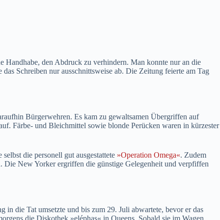
m eine Handhabe, den Abdruck zu verhindern. Man konnte nur an die
das Schreiben nur ausschnittsweise ab. Die Zeitung feierte am Tag
h daraufhin Bürgerwehren. Es kam zu gewaltsamen Übergriffen auf
auf. Färbe- und Bleichmittel sowie blonde Perücken waren in kürzester
selbst die personell gut ausgestattete
»Operation Omega«
. Zudem
n. Die New Yorker ergriffen die günstige Gelegenheit und verpfiffen
 in die Tat umsetzte und bis zum 29. Juli abwartete, bevor er das
 morgens die Diskothek »eléphas« in Queens. Sobald sie im Wagen