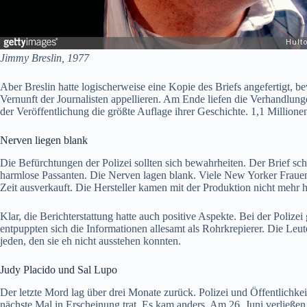
Jimmy Breslin, 1977
Aber Breslin hatte logischerweise eine Kopie des Briefs angefertigt, b
Vernunft der Journalisten appellieren. Am Ende liefen die Verhandlu
der Veröffentlichung die größte Auflage ihrer Geschichte. 1,1 Millionen
Nerven liegen blank
Die Befürchtungen der Polizei sollten sich bewahrheiten. Der Brief sc
harmlose Passanten. Die Nerven lagen blank. Viele New Yorker Frauen, 
Zeit ausverkauft. Die Hersteller kamen mit der Produktion nicht mehr h
Klar, die Berichterstattung hatte auch positive Aspekte. Bei der Polize
entpuppten sich die Informationen allesamt als Rohrkrepierer. Die Leu
jeden, den sie eh nicht ausstehen konnten.
Judy Placido und Sal Lupo
Der letzte Mord lag über drei Monate zurück. Polizei und Öffentlichkei
nächste Mal in Erscheinung trat. Es kam anders. Am 26. Juni verließe